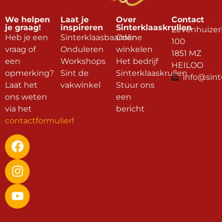
We helpen
Laat je
Over
Contact
je graag!
inspireren
Sinterklaaskrullen
Zevenhuizer
Heb je een
Sinterklaasbaarden
Online
100
vraag of
Onduleren
winkelen
1851 MZ
een
Workshops
Het bedrijf
HEILOO
opmerking?
Sint de
Sinterklaaskrullen
info@sint
Laat het
vakwinkel
Stuur ons
ons weten
een
via het
bericht
contactformulier
!