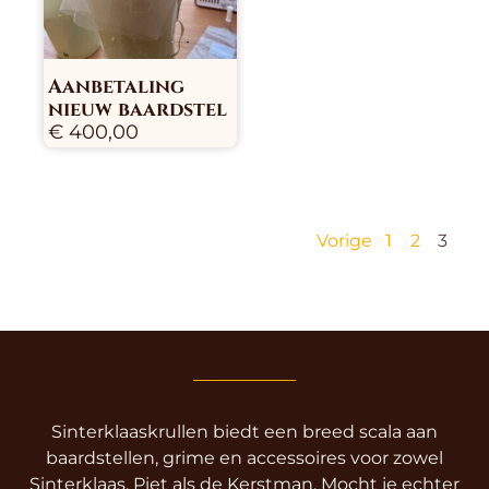
Aanbetaling
nieuw baardstel
€
400,00
Vorige
1
2
3
Sinterklaaskrullen biedt een breed scala aan
baardstellen, grime en accessoires voor zowel
Sinterklaas, Piet als de Kerstman. Mocht je echter