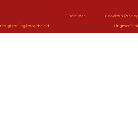
Algemene voorwaarden
Disclaimer
Cookies & Privacy
terugbetaling/retourbeleid
ontwikkeld door
Lingmedia.nl