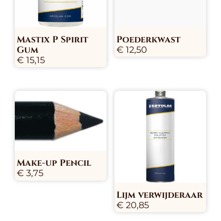
Mastix P Spirit
Poederkwast
Gum
€
12,50
€
15,15
Make-up Pencil
€
3,75
Lijm verwijderaar
€
20,85