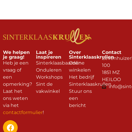
We helpen
Laat je
Over
Contact
je graag!
inspireren
Sinterklaaskrullen
Zevenhuizer
Heb je een
Sinterklaasbaarden
Online
100
vraag of
Onduleren
winkelen
1851 MZ
een
Workshops
Het bedrijf
HEILOO
opmerking?
Sint de
Sinterklaaskrullen
info@sint
Laat het
vakwinkel
Stuur ons
ons weten
een
via het
bericht
contactformulier
!