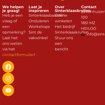
We helpen
Laat je
Over
Contact
je graag!
inspireren
Sinterklaaskrullen
Zevenhuizer
Heb je een
Sinterklaasbaarden
Online
100
vraag of
Onduleren
winkelen
1851 MZ
een
Workshops
Het bedrijf
HEILOO
opmerking?
Sint de
Sinterklaaskrullen
info@sint
Laat het
vakwinkel
Stuur ons
ons weten
een
via het
bericht
contactformulier
!