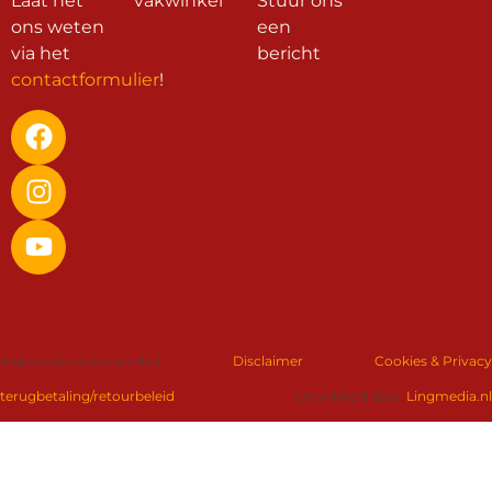
Laat het
vakwinkel
Stuur ons
ons weten
een
via het
bericht
contactformulier
!
Algemene voorwaarden
Disclaimer
Cookies & Privacy
terugbetaling/retourbeleid
ontwikkeld door
Lingmedia.nl