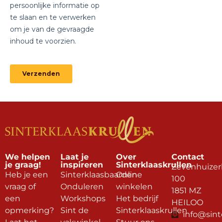
We helpen
Laat je
Over
Contact
je graag!
inspireren
Sinterklaaskrullen
Zevenhuizer
Heb je een
Sinterklaasbaarden
Online
100
vraag of
Onduleren
winkelen
1851 MZ
een
Workshops
Het bedrijf
HEILOO
opmerking?
Sint de
Sinterklaaskrullen
info@sint