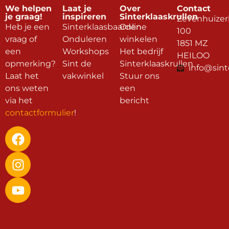
We helpen
Laat je
Over
Contact
je graag!
inspireren
Sinterklaaskrullen
Zevenhuizer
Heb je een
Sinterklaasbaarden
Online
100
vraag of
Onduleren
winkelen
1851 MZ
een
Workshops
Het bedrijf
HEILOO
opmerking?
Sint de
Sinterklaaskrullen
info@sint
Laat het
vakwinkel
Stuur ons
ons weten
een
via het
bericht
contactformulier
!