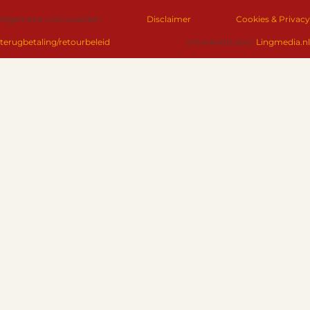
Algemene voorwaarden
Disclaimer
Cookies & Privacy
terugbetaling/retourbeleid
ontwikkeld door
Lingmedia.nl