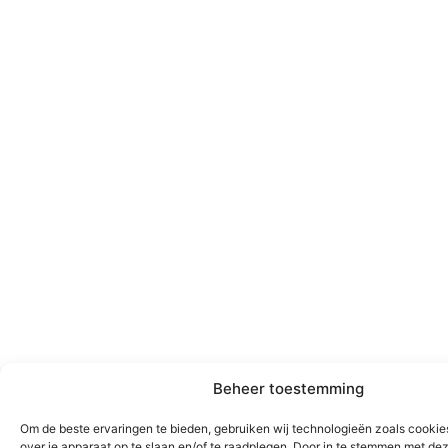
Beheer toestemming
Om de beste ervaringen te bieden, gebruiken wij technologieën zoals cookie
over je apparaat op te slaan en/of te raadplegen. Door in te stemmen met de