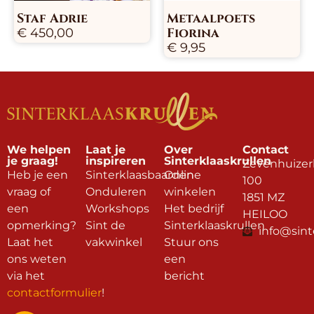
Staf Adrie
Metaalpoets
Fiorina
€
450,00
€
9,95
We helpen
Laat je
Over
Contact
je graag!
inspireren
Sinterklaaskrullen
Zevenhuizer
Heb je een
Sinterklaasbaarden
Online
100
vraag of
Onduleren
winkelen
1851 MZ
een
Workshops
Het bedrijf
HEILOO
opmerking?
Sint de
Sinterklaaskrullen
info@sint
Laat het
vakwinkel
Stuur ons
ons weten
een
via het
bericht
contactformulier
!