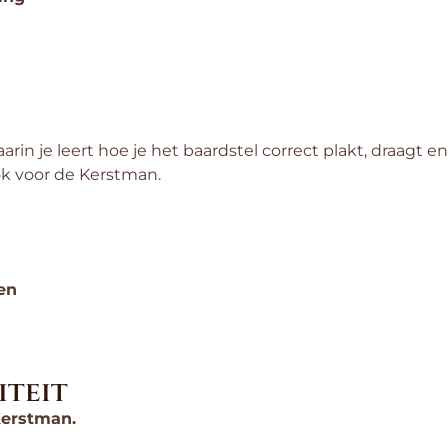
arin je leert hoe je het baardstel correct plakt, draag
ook voor de Kerstman.
en
iteit
Kerstman.