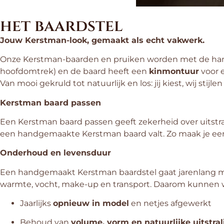
het baardstel
Jouw Kerstman-look, gemaakt als echt vakwerk.
Onze Kerstman-baarden en pruiken worden met de ha
hoofdomtrek) en de baard heeft een
kinmontuur
voor e
Van mooi gekruld tot natuurlijk en los: jij kiest, wij stijle
Kerstman baard passen
Een Kerstman baard passen geeft zekerheid over uitstr
een handgemaakte Kerstman baard valt. Zo maak je e
Onderhoud en levensduur
Een handgemaakt Kerstman baardstel gaat jarenlang me
warmte, vocht, make-up en transport. Daarom kunnen wi
Jaarlijks
opnieuw in model
en netjes afgewerkt
Behoud van
volume, vorm en natuurlijke uitstral