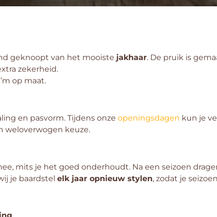
nd geknoopt van het mooiste
jakhaar
. De pruik is gem
xtra zekerheid.
n ’m op maat.
aling en pasvorm. Tijdens onze
openingsdagen
kun je ve
en weloverwogen keuze.
e, mits je het goed onderhoudt. Na een seizoen dragen
j je baardstel
elk jaar opnieuw stylen
, zodat je seizo
ing