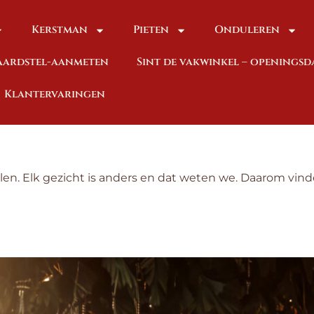
Kerstman
Pieten
Onduleren
baardstel-aanmeten
Sint de vakwinkel – openings
Klantervaringen
en. Elk gezicht is anders en dat weten we. Daarom vind