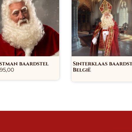
stman baardstel
Sinterklaas baards
België
195,00