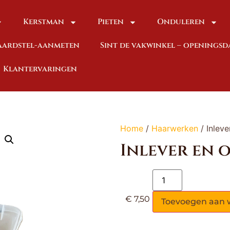
Kerstman
Pieten
Onduleren
baardstel-aanmeten
Sint de vakwinkel – openings
Klantervaringen
Home
/
Haarwerken
/ Inlev
Inlever en 
€
7,50
Toevoegen aan 