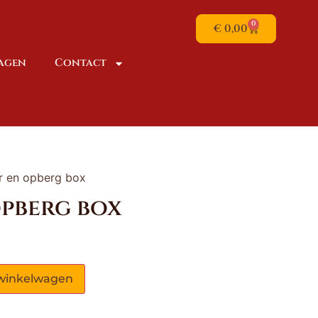
0
€
0,00
dagen
Contact
er en opberg box
opberg box
winkelwagen