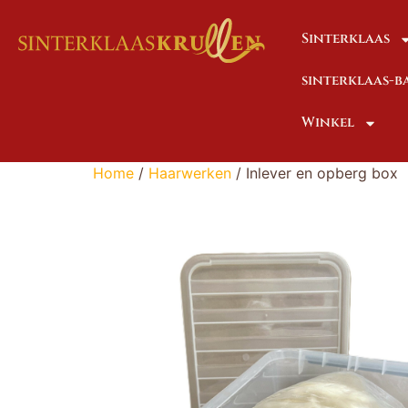
Sinterklaas
sinterklaas-
Winkel
Home
/
Haarwerken
/ Inlever en opberg box