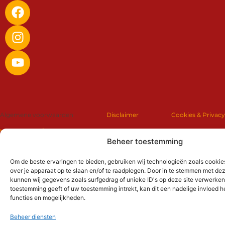
Algemene voorwaarden
Disclaimer
Cookies & Privacy
terugbetaling/retourbeleid
ontwikkeld door
Lingmedia.nl
Beheer toestemming
Om de beste ervaringen te bieden, gebruiken wij technologieën zoals cookie
over je apparaat op te slaan en/of te raadplegen. Door in te stemmen met de
kunnen wij gegevens zoals surfgedrag of unieke ID's op deze site verwerken.
toestemming geeft of uw toestemming intrekt, kan dit een nadelige invloed 
functies en mogelijkheden.
Beheer diensten