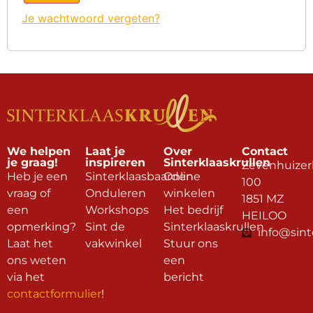
Je wachtwoord vergeten?
We helpen
Laat je
Over
Contact
je graag!
inspireren
Sinterklaaskrullen
Zevenhuizer
Heb je een
Sinterklaasbaarden
Online
100
vraag of
Onduleren
winkelen
1851 MZ
een
Workshops
Het bedrijf
HEILOO
opmerking?
Sint de
Sinterklaaskrullen
info@sint
Laat het
vakwinkel
Stuur ons
ons weten
een
via het
bericht
contactformulier
!