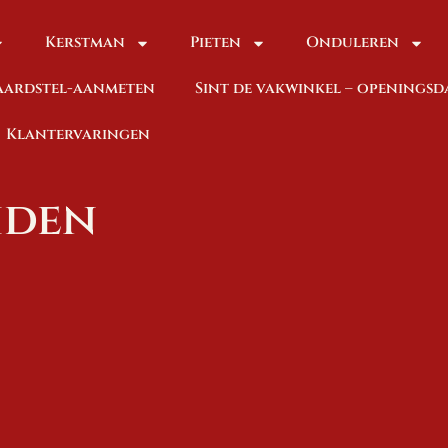
Kerstman
Pieten
Onduleren
baardstel-aanmeten
Sint de vakwinkel – openings
Klantervaringen
iden