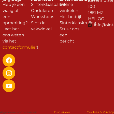
Zevenhuizer
Heb je een
Sinterklaasbaarden
Online
100
vraag of
Onduleren
winkelen
1851 MZ
een
Workshops
Het bedrijf
HEILOO
opmerking?
Sint de
Sinterklaaskrullen
info@sint
Laat het
vakwinkel
Stuur ons
ons weten
een
via het
bericht
contactformulier
!
Algemene voorwaarden
Disclaimer
Cookies & Privacy