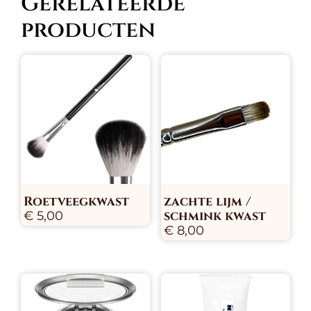
Gerelateerde
producten
Roetveegkwast
zachte lijm /
schmink kwast
€
5,00
€
8,00